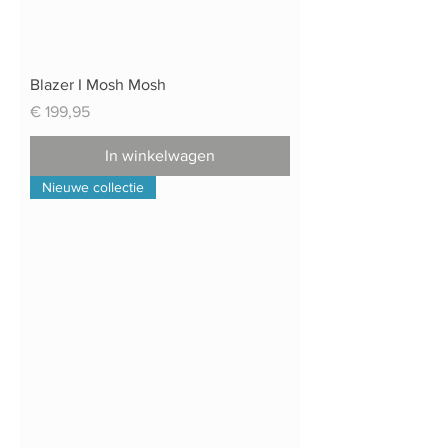
Blazer I Mosh Mosh
Prijs
€ 199,95
In winkelwagen
Nieuwe collectie