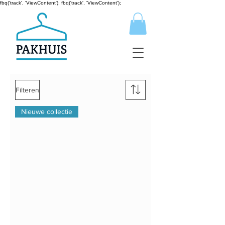
fbq('track', 'ViewContent');
fbq('track', 'ViewContent');
Filteren
Nieuwe collectie