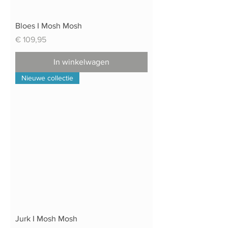
Bloes I Mosh Mosh
Prijs
€ 109,95
In winkelwagen
Nieuwe collectie
Jurk I Mosh Mosh