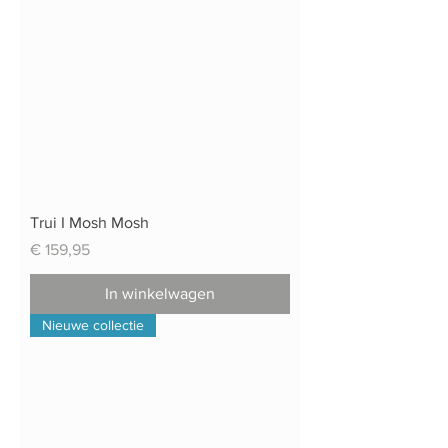
Trui I Mosh Mosh
Prijs
€ 159,95
In winkelwagen
Nieuwe collectie