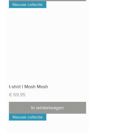
Nieuwe collectie
t-shirt I Mosh Mosh
Prijs
€ 69,95
In winkelwagen
Nieuwe collectie