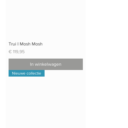
Trui I Mosh Mosh
Prijs
€ 119,95
In winkelwagen
Nieuwe collectie