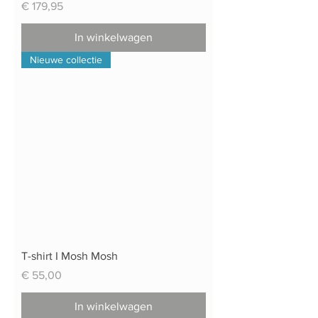
Prijs
€ 179,95
In winkelwagen
Nieuwe collectie
T-shirt I Mosh Mosh
Prijs
€ 55,00
In winkelwagen