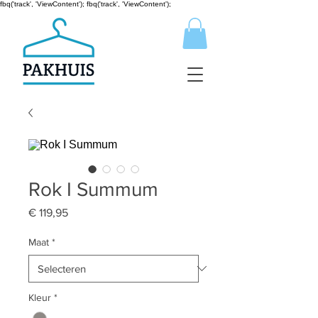
fbq('track', 'ViewContent');
fbq('track', 'ViewContent');
Rok I Summum
Prijs
€ 119,95
Maat
*
Kleur
*