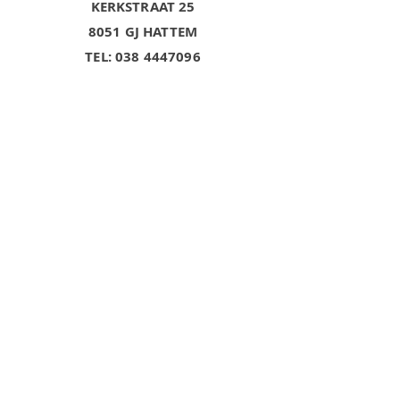
KERKSTRAAT 25
8051 GJ HATTEM
TEL:
038 4447096
Openingstijden:
ma
gesloten
- 18.00 uur
di-vrij 9.30
- 17.00 uur
za
9.30
De koopavond
op vrijdag zijn
we alleen
op
afspraak
geopend.
VOLG ONS