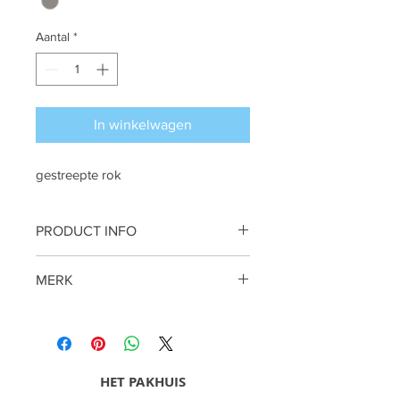
Aantal
*
In winkelwagen
gestreepte rok
PRODUCT INFO
viscose gestreepte rok
MERK
Summum
HET PAKHUIS