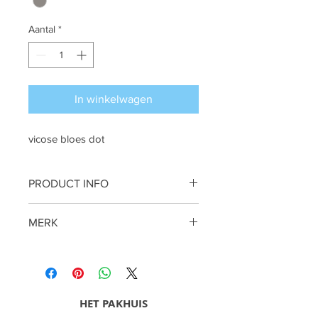
Aantal
*
In winkelwagen
vicose bloes dot
PRODUCT INFO
BLoes
MERK
Summum
HET PAKHUIS