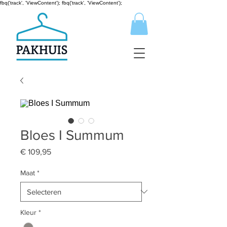
fbq('track', 'ViewContent');
fbq('track', 'ViewContent');
Bloes I Summum
Prijs
€ 109,95
Maat
*
Kleur
*