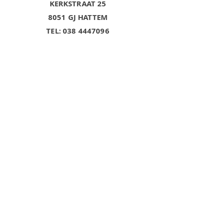
KERKSTRAAT 25
8051 GJ HATTEM
TEL:
038 4447096
Openingstijden:
ma
gesloten
- 18.00 uur
di-vrij 9.30
- 17.00 uur
za
9.30
De koopavond
op vrijdag zijn
we alleen
op
afspraak
geopend.
VOLG ONS