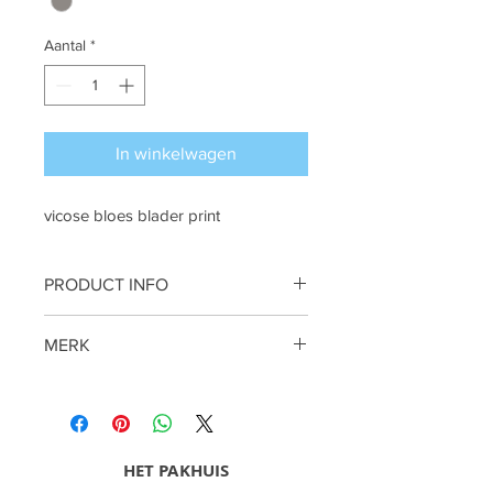
Aantal
*
In winkelwagen
vicose bloes blader print
PRODUCT INFO
BLoes
MERK
Summum
HET PAKHUIS