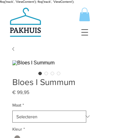
fbq('track', 'ViewContent');
fbq('track', 'ViewContent');
Bloes I Summum
Prijs
€ 99,95
Maat
*
Kleur
*