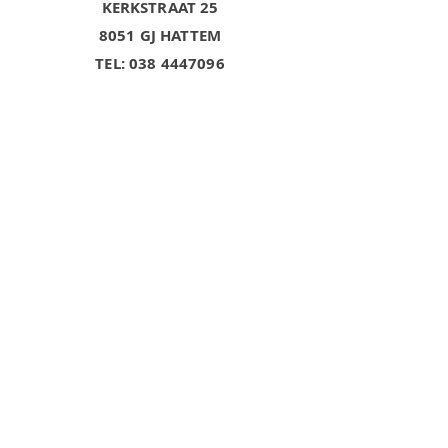
KERKSTRAAT 25
8051 GJ HATTEM
TEL:
038 4447096
Openingstijden:
ma
gesloten
- 18.00 uur
di-vrij 9.30
- 17.00 uur
za
9.30
De koopavond
op vrijdag zijn
we alleen
op
afspraak
geopend.
VOLG ONS