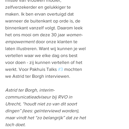
missie van vrouwen mooier, 
zelfverzekerder en gelukkiger te 
maken. Ik ben ervan overtuigd dat 
wanneer de buitenkant op orde is, de 
binnenkant vanzelf volgt. Daarom leek 
het ons mooi om deze 30 jaar 
women-
empowerment
 door onze klanten te 
laten illustreren. Want wij kunnen je wel 
vertellen waar we elke dag ons best 
voor doen - zij kunnen vertellen of het 
werkt. Voor Pakhuis Talks 
#3
 mochten 
we Astrid ter Borgh interviewen. 
Astrid ter Borgh, interim-
communicatieadviseur bij RVO in 
Utrecht, “houdt niet zo van dit soort 
dingen” (lees: geïnterviewd worden), 
maar vindt het “zo belangrijk” dat ze het 
toch doet.