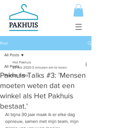
Post
All Posts
Het Pakhuis
All Posts
23 feb 2020
3 minuten om te lezen
Pakhuis Talks #3: 'Mensen
Pakhuis Talks
moeten weten dat een
winkel als Het Pakhuis
bestaat.'
Al bijna 30 jaar maak ik er elke dag 
opnieuw, samen met mijn team, mijn 