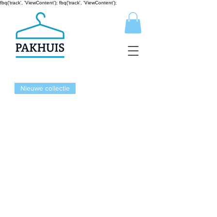
fbq('track', 'ViewContent');
fbq('track', 'ViewContent');
Nieuwe collectie