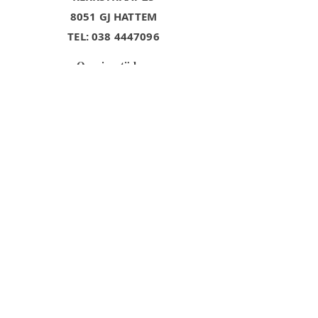
8051 GJ HATTEM
TEL:
038 4447096
Openingstijden:
ma
gesloten
- 18.00 uur
di-vrij 9.30
- 17.00 uur
za
9.30
De koopavond
op vrijdag zijn
we alleen
op
afspraak
geopend.
VOLG ONS