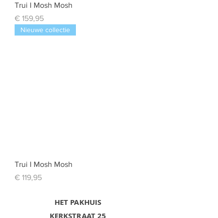
Trui I Mosh Mosh
Prijs
€ 159,95
Nieuwe collectie
Trui I Mosh Mosh
Prijs
€ 119,95
HET PAKHUIS
KERKSTRAAT 25