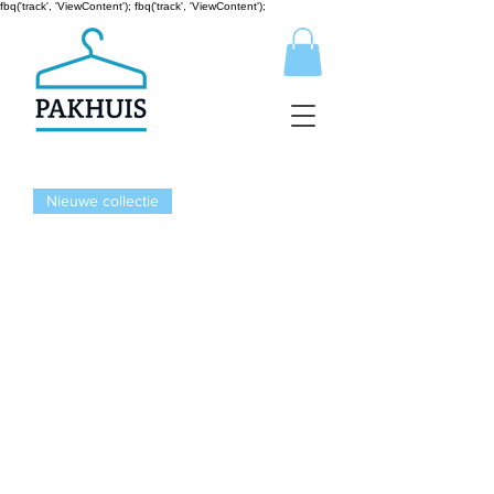
fbq('track', 'ViewContent');
fbq('track', 'ViewContent');
Nieuwe collectie