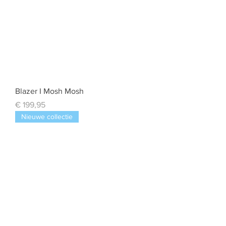
Blazer I Mosh Mosh
Prijs
€ 199,95
Nieuwe collectie