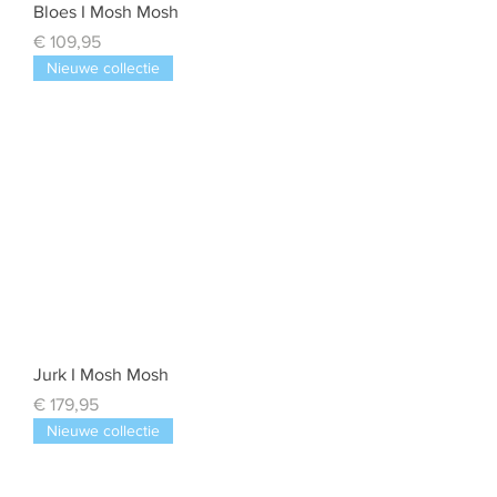
Bloes I Mosh Mosh
Prijs
€ 109,95
Nieuwe collectie
Jurk I Mosh Mosh
Prijs
€ 179,95
Nieuwe collectie