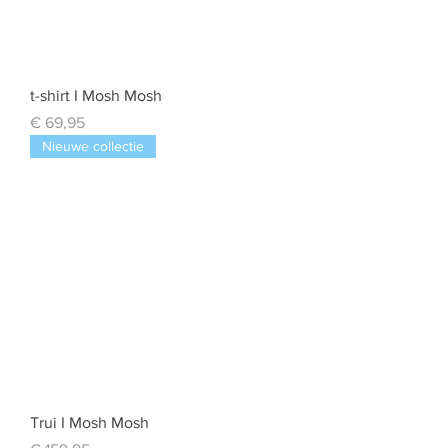
t-shirt I Mosh Mosh
Prijs
€ 69,95
Nieuwe collectie
Trui I Mosh Mosh