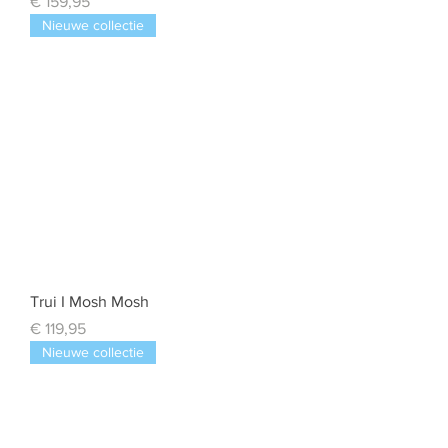
Prijs
€ 159,95
Nieuwe collectie
Trui I Mosh Mosh
Prijs
€ 119,95
Nieuwe collectie