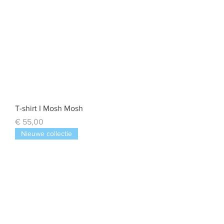
T-shirt I Mosh Mosh
Prijs
€ 55,00
Nieuwe collectie